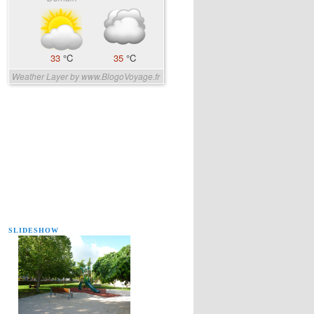
33
°C
35
°C
Weather Layer by www.BlogoVoyage.fr
SLIDESHOW